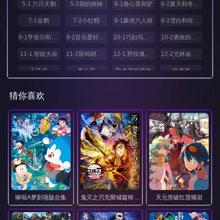
5-1.六只天鹅
5-2我的婶婶
6-1卷心菜和驴
6-2夏天和冬天的故事
7-1金鹅
7-2小红帽
8-1豪侠六人组
8-2雪白和玫瑰红
9-1亨舍尔和格莱特
9-2音乐爱好者之家
10-1巧妇鸟与熊
10-2勇敢的矮个子裁缝
11-1.智能大叔
11-2斑鸠胡须国王
12-1.野玫瑰公主
12-2尤林迪与尤林得鲁
千匹皮
卷心菜
取名字的死神
姐弟俩
恶魔与大魔王
救命的水
森林里的巫婆
水晶球
猜你喜欢
池塘里的水妖
灰姑娘（上、下）
狐狸太太的婚事
白雪公主（1、2）
白雪公主（3、4）
破舞鞋
穿靴子的猫（上、下）
精灵的名字
蓝胡子
青蛙王子（上、下）
哆啦A梦剧场版合集
鬼灭之刃无限城篇猗窝座再袭1080P
天元突破红莲螺岩