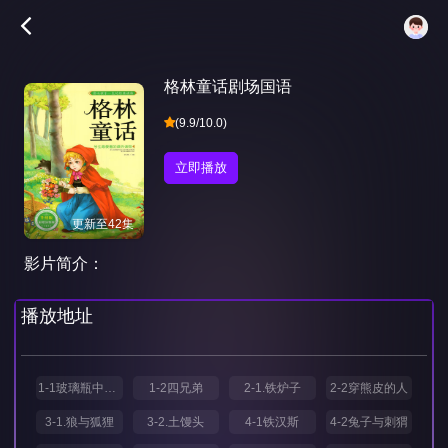
格林童话剧场国语
(9.9/10.0)
立即播放
更新至42集
影片简介：
播放地址
1-1玻璃瓶中的妖怪
1-2四兄弟
2-1.铁炉子
2-2穿熊皮的人
3-1.狼与狐狸
3-2.土馒头
4-1铁汉斯
4-2兔子与刺猬