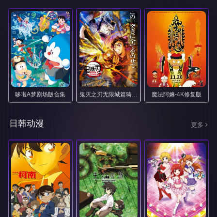
哆啦A梦剧场版合集
鬼灭之刃无限城篇猗窝座再袭1080P
魔法阿嫲-4K修复版
日韩动漫
更多