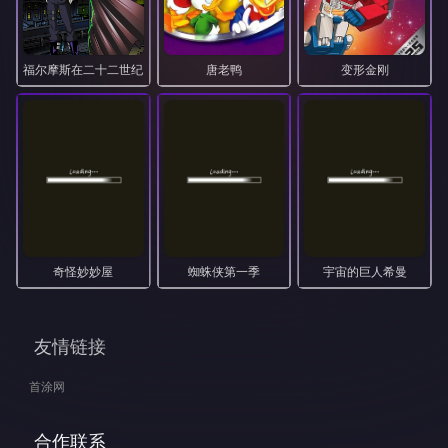
福尔摩斯在二十二世纪
唐老鸭
变形金刚
奇怪妙妙屋
蜘蛛侠第一季
宇宙的巨人希曼
友情链接
首涂网
合作联系