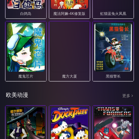
白鸽岛
魔法阿嫲-4K修复版
虹猫蓝兔火凤凰
魔鬼芯片
魔方大厦
黑猫警长
欧美动漫
更多