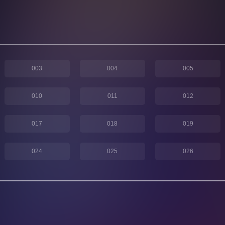
003
004
005
010
011
012
017
018
019
024
025
026
031
032
033
038
039
040