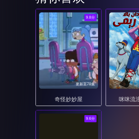
043
044
9.8分
050
051
057
058
064
065
071
072
更新至78集
078
079
奇怪妙妙屋
咪咪流
085
086
9.6分
092
093