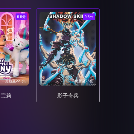
048
049
9.9分
9.8分
055
056
062
063
069
070
076
077
更新至221集
更新至26集
083
084
马宝莉
影子奇兵
090
091
097
098