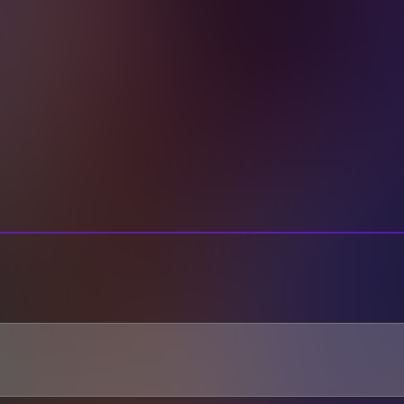
101
102
103