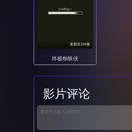
099
100
更新至104集
终极蜘蛛侠
影片评论