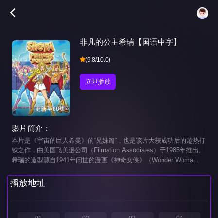
非凡的公主希瑞【国语中字】
(9.8/10.0)
立即播放
更新至88集
影片简介：
本片是《宇宙的巨人希曼》的“兄妹篇”，也是该片大获成功后的趁热打
铁之作，由美国飞美逊公司（Filmation Associates）于1985年推出。
希瑞的造型源自1941年问世的漫画《神奇女侠》（Wonder Woma
n）。每集中，少不了的开场白如下：“我叫阿多拉，霍曼的亲妹妹。
我是水晶城堡的保护者。这，是顺马风，我的坐骑。有一天，我获得
播放地址
了奇迹般的秘密，当我抽出剑说：‘赐于我力量吧……She-Ra，She-R
a，She-Ra，She-Ra，我是希瑞……’我便和起义军的朋友们一起，为
解救以希利亚，与罪恶的