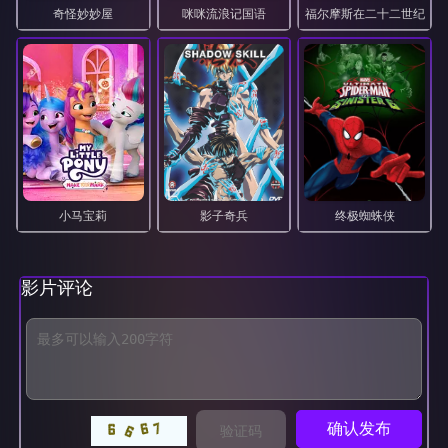
奇怪妙妙屋
咪咪流浪记国语
福尔摩斯在二十二世纪
57
58
59
60
61
62
63
64
65
66
67
68
69
70
71
72
73
74
75
76
77
78
79
80
小马宝莉
影子奇兵
终极蜘蛛侠
81
82
83
84
85
86
87
88
影片评论
确认发布