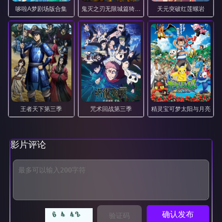
哆啦A梦剧场版合集
鬼灭之刃无限城篇猗窝座再袭1080P
天元突破红莲螺岩
王者天下第三季
咒术回战第三季
精灵宝可梦太阳与月亮
影片评论
确认发布