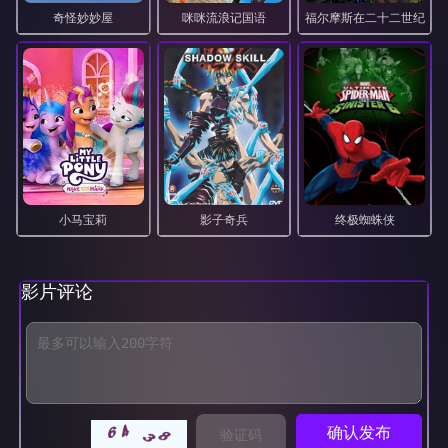
057
058
059
060
奇怪妙妙屋
咪咪流浪记国语
福尔摩斯在二十二世纪
061
062
063
064
065
066
067
068
069
070
071
072
073
074
075
076
077
078
079
080
小马宝莉
影子奇兵
终极蜘蛛侠
081
082
083
084
085
086
087
088
影片评论
089
090
091
092
093
094
095
096
097
098
099
100
101
102
103
104
105
106
107
108
确认发布