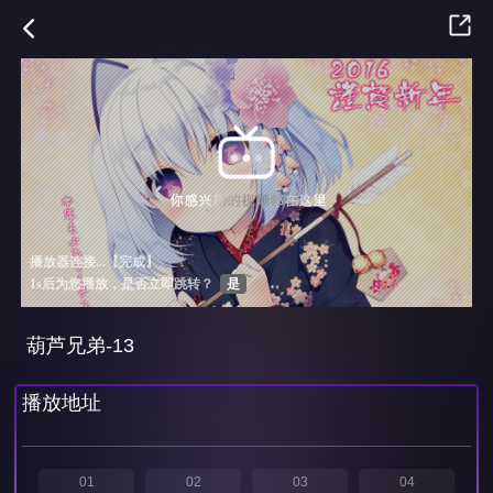
葫芦兄弟-13
播放地址
01
02
03
04