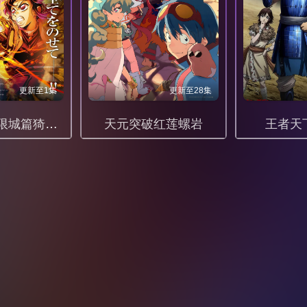
更新至1集
更新至28集
鬼灭之刃无限城篇猗窝座再袭1080P
天元突破红莲螺岩
王者天