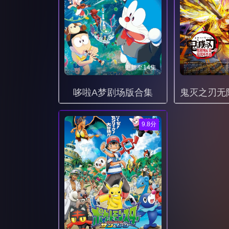
更新至14集
哆啦A梦剧场版合集
9.8分