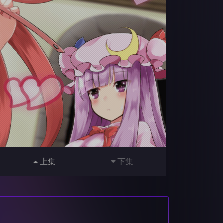
上集
下集