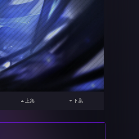
上集
下集