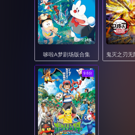
更新至14集
哆啦A梦剧场版合集
9.6分