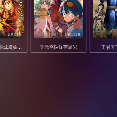
更新至1集
更新至28集
鬼灭之刃无限城篇猗窝座再袭1080P
天元突破红莲螺岩
王者天