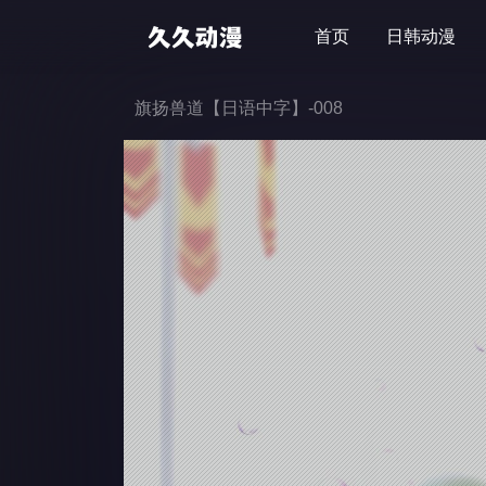
首页
日韩动漫
旗扬兽道【日语中字】-008