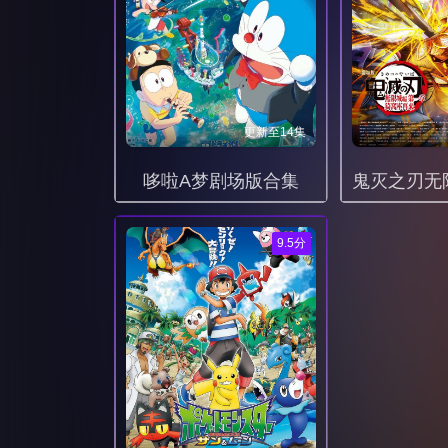
更新至14集
哆啦A梦剧场版合集
9.5分