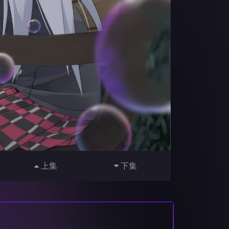
上集
下集