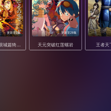
更新至1集
更新至28集
鬼灭之刃无限城篇猗窝座再袭1080P
天元突破红莲螺岩
王者天